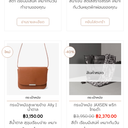
สีดำ เรียบมีเสน่ห์ เหมาะกับวัน
สีน้ำเงิน สดใสสร้างสรรค์ เหมาะ
ทำงานของคุณ
กับวันหยุดพักผ่อนของคุณ
อ่านรายละเอียด
หยิบใส่ตะกร้า
ใหม่
-40%
สินค้าหมด
กระเป๋าหนัง
กระเป๋าหนัง
กระเป๋าหนังสะพายข้าง Ally |
กระเป๋าหนัง JAXSEN พริก
น้ำตาล
ไทยดำ
฿
3,150.00
฿
3,950.00
฿
2,370.00
สีน้ำตาล สุขุมเรียบง่าย เหมาะ
สีดำ เรียบมีเสน่ห์ เหมาะกับวัน